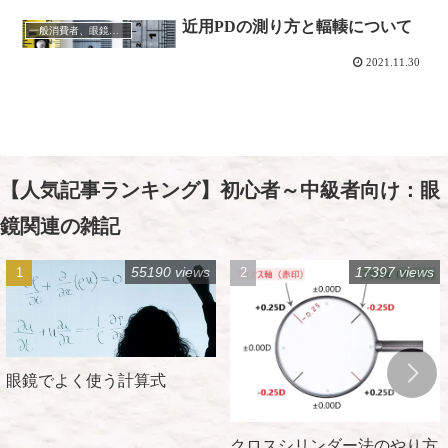
近用PDの測り方と輻輳について
一般消費者、眼鏡作製技能士を志す方に向けて
2021.11.30
【人気記事ランキング】初心者～中級者向け：眼
鏡関連の雑記
55190 views
17397 views
眼鏡でよく使う計算式
クロスシリンダー法のやり方