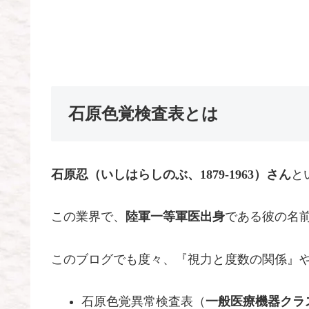
石原色覚検査表とは
石原忍（いしはらしのぶ、1879-1963）さん
と
この業界で、
陸軍一等軍医出身
である彼の名
このブログでも度々、『視力と度数の関係』
石原色覚異常検査表（
一般医療機器クラ