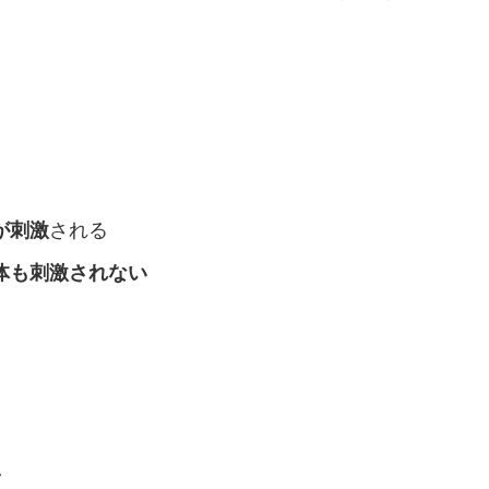
が刺激
される
体も刺激されない
二