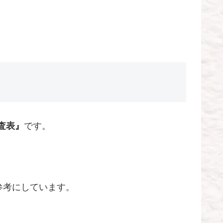
査表』
です。
参考にしています。