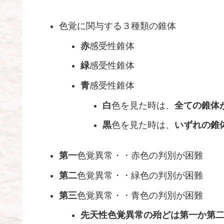
色覚に関与する３種類の錐体
赤
感受性錐体
緑
感受性錐体
青
感受性錐体
白
色を見た時は、
全ての錐体
黒
色を見た時は、
いずれの錐
第一
色覚異常・・赤色の判別が困難
第二
色覚異常・・緑色の判別が困難
第三
色覚異常・・青色の判別が困難
先天性色覚異常の殆どは第一か第