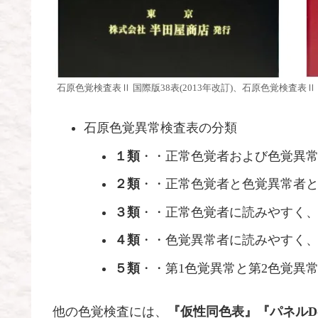
石原色覚検査表Ⅱ 国際版38表(2013年改訂)、石原色覚検査表Ⅱ
石原色覚異常検査表の分類
１類
・・正常色覚者および色覚異
２類
・・正常色覚者と色覚異常者
３類
・・正常色覚者に読みやすく
４類
・・色覚異常者に読みやすく
５類
・・第1色覚異常と第2色覚異
他の色覚検査には、
『仮性同色表』『パネルD