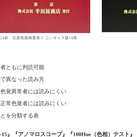
 24表、石原色覚検査表Ⅱ コンサイス版14表
常者ともに判読可能
とで異なった読み方
、色覚異常者には読みにくい
、正常色覚者には読みにくい
常とを分類する表
-15』『アノマロスコープ』『100Hue（色相）テスト