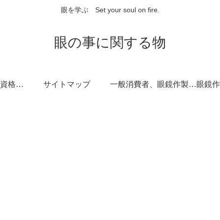
眼を学ぶ Set your soul on fire.
眼の事に関する物
眼鏡作製技能士の資格取得サポート
サイトマップ
一般消費者、眼鏡作製技能士を志す方に向けて