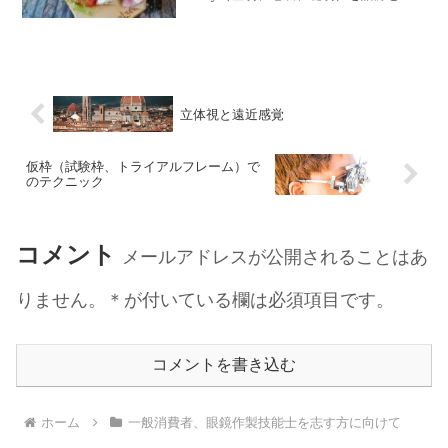
ますが、予防に取り組むことで健康な状
ます。左右の眼で大きさが異なる（瞳孔
態に戻せるという意味を持たせて「フレ
不同）事もありますが、1mm以内は正常
イル」として2014年に日本老年医学会で
範囲とされております。瞳孔障害の例
提言されました。加齢とともに心身の活
は、大きさの異常（瞳孔括約筋や瞳孔散
力（運動機能や認知機能等）は低下しま
大筋の麻痺や痙攣）、反応異常（対光反
す。複数の慢性疾患の併存などの影響も
応、近見反応）、瞳孔不同、瞳孔変形
あり、生活機能が障害され、心身の脆弱
（瞳孔偏位、瞳孔不正円、...
立体視と遠近感覚
性が出現します。一方で、適切な介入や
支援により、生活機能の維持向上が可能
となります。フレイルの種類と予防大き
仮枠（試験枠、トライアルフレーム）で
く3つに分類されます。身体的フレイル移
のテクニック
動機能の低下、筋肉の衰え、視力低下、
難聴など認知・精神・心理的フレイルう
つ状態、意欲低...
コメント
メールアドレスが公開されることはあ
りません。＊が付いている欄は必須項目です。
コメントを書き込む
ホーム
一般消費者、眼鏡作製技能士を志す方に向けて