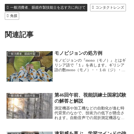
一般消費者、眼鏡作製技能士を志す方に向けて
コンタクトレンズ
角膜
関連記事
モノビジョンの処方例
一般消費者、眼鏡作製技能士を志す方に向けて
モノビジョンの『mono（モノ）』とはギ
リシア語で『１』を表します。ギリシア
語の数mono（モノ）・・１di（ジ）・・
２tri（トリ）・・３tetra（テトラ）・・
４penta（ペンタ）・・５hexa（ヘキ
サ）・・６hepta（ヘプタ）・・７
octo（オクタ）・・８nona（ノナ）・・
９deca（デカ）・・10hendeca（ヘンデ
第46回午前、視能訓練士国家試験
一般消費者、眼鏡作製技能士を志す方に向けて
カ）・・11dodeca（ドデカ）・・
の解答と解説
12trideca（トリデカ）・・
測定機器や加工機などの自動化が進む時
13tetradeca（テトラデカ）・・14これら
代背景のなかで、技術力の低下が懸念さ
が使われている例として、モノレール、
れます。自動音声での屈折測定機器なん
ジレンマ、トリケラトプス、テトラポッ
かは論外（今後に期待）。技術力の低
ド、ペンタゴン、ヘキサゴン、オクトパ
下、経験不足に拍車をかけます。始め
ス・・等どれも、日常でよく耳にする言...
は、眼鏡作製技能士として必要な問題の
違和感を喜ぶ、学習マインドの強