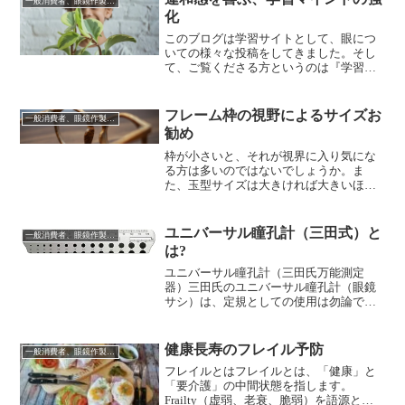
一般消費者、眼鏡作製技能士を志す方に向けて
みを抜粋しようかなぁ・・ (例えば、第46
化
回～第50回を厳選して100問位) とも考え
ましたが、何か・・全部必要な気がして
このブログは学習サイトとして、眼につ
きましたので、少しずつ更新していきま
いての様々な投稿をしてきました。そし
すね。1．神経線維が網膜神経節細胞の軸
て、ご覧くださる方というのは『学習』
索でないのはどれか。視 索視交叉視放線
が目的だと思います。『成長』したいと
眼内視神経眼窩内視神経正解・・3神経細
いう途中のプロセスには必ず『変化』が
胞は形態や性質の違いにより軸索と樹状
伴います。『変化』のプロセスは『今ま
フレーム枠の視野によるサイズお
一般消費者、眼鏡作製技能士を志す方に向けて
突起に分類されます。樹状突起では情報
でやっていない事』をやるということで
勧め
の入力を担います。軸索とは神経細胞か
す。必ず『違和感』がでます。『変化』
ら伸びる...
がないと『成長』はありません。今まで
枠が小さいと、それが視界に入り気にな
の『習慣』を断ち切らないと『変化』は
る方は多いのではないでしょうか。ま
ありません。『変わりたい』と思った
た、玉型サイズは大きければ大きいほ
ら、自分からも他人からも『戻れ』って
ど、視野が広くて良いと思っている方も
いうのがあります。それを断ち切らない
多いのではないでしょうか。実際には、
と『成長』はありません。『心のブレー
枠が大きいほどに、周辺部が歪んで見え
ユニバーサル瞳孔計（三田式）と
一般消費者、眼鏡作製技能士を志す方に向けて
キ』がかかります。ここで、『違和感』
たり、レンズが厚くなり重くなることも
は?
を楽しむことが出来るかどうかの『意
あります。そうした理由から、枠の大き
識』が大切です。『心のブレー...
さは、適度に小さい方がお勧めとはなり
ユニバーサル瞳孔計（三田氏万能測定
ますが、小さい枠でも『最低限必要な大
器）三田氏のユニバーサル瞳孔計（眼鏡
きさ』はある筈です。『その大きさはど
サシ）は、定規としての使用は勿論です
の位なのか』という事を『視野』を中心
が、瞳孔距離計、瞳孔径測定、斜視計、
に考えてみたいと思います。大きい枠は
眼球突出計としても使用できます。各箇
小顔効果があり、小さい枠は眼の大きさ
所での測定可能な項目は以下の通りで
健康長寿のフレイル予防
一般消費者、眼鏡作製技能士を志す方に向けて
の変化が気になりづらいという事なども
す。三田式ユニバーサル瞳孔計の使用方
フレイルとはフレイルとは、「健康」と
ありますが、今回は『視野』についての
法瞳孔径瞳孔径は年齢により異なりま
「要介護」の中間状態を指します。
み考えていきます。視野の復習...
す。新生児では約２mm、20歳～25歳では
Frailty（虚弱、老衰、脆弱）を語源とし
約４～６mm、老人では約２mmと変化し