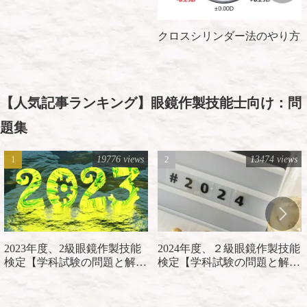
クロスシリンダー法のやり方
【人気記事ランキング】眼鏡作製技能士向け：問
題集
19776 views
13474 views
2023年度、2級眼鏡作製技能
2024年度、２級眼鏡作製技能
検定【学科試験の問題と解
検定【学科試験の問題と解
説】
説】