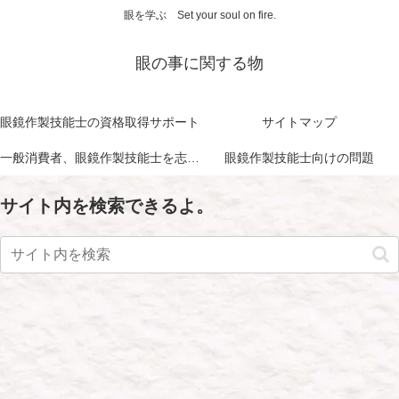
眼を学ぶ Set your soul on fire.
眼の事に関する物
眼鏡作製技能士の資格取得サポート
サイトマップ
一般消費者、眼鏡作製技能士を志す方に向けて
眼鏡作製技能士向けの問題
サイト内を検索できるよ。