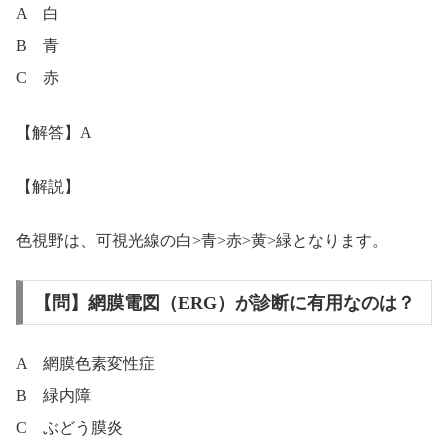
A 白
B 青
C 赤
【解答】A
【解説】
色視野は、可視光線の白>青>赤>黄>緑となります。
【問】網膜電図（ERG）が診断に有用なのは？
A 網膜色素変性症
B 緑内障
C ぶどう膜炎