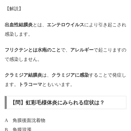
【解説】
出血性結膜炎
とは、
エンテロウイルス
により引き起こされ
感染します。
フリクテンとは水疱のこと
で、
アレルギー
で起こりますの
で感染しません。
クラミジア結膜炎
は、
クラミジアに感染
することで発症し
ます。
トラコーマ
ともいいます。
【問】虹彩毛様体炎にみられる症状は？
A 角膜後面沈着物
B 角膜混濁