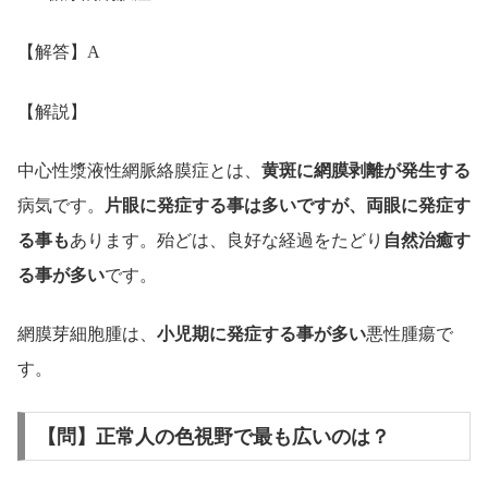
【解答】A
【解説】
中心性漿液性網脈絡膜症とは、
黄斑に網膜剥離が発生する
病気です。
片眼に発症する事は多いですが、両眼に発症す
る事も
あります。殆どは、良好な経過をたどり
自然治癒す
る事が多い
です。
網膜芽細胞腫は、
小児期に発症する事が多い
悪性腫瘍で
す。
【問】正常人の色視野で最も広いのは？