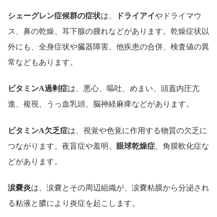
シェーグレン症候群の症状
は、
ドライアイ
やドライマウ
ス、鼻の乾燥、耳下腺の腫れなどがあります。乾燥症状以
外にも、全身症状や臓器障害、他疾患の合併、検査値の異
常などもあります。
ビタミンA過剰症
は、悪心、嘔吐、めまい、頭蓋内圧亢
進、複視、うっ血乳頭、脳神経麻痺などがあります。
ビタミンA欠乏症
は、視覚や色覚に作用する物質の欠乏に
つながります。夜盲症や羞明、
眼球乾燥症
、角膜軟化症な
どがあります。
涙嚢炎
は、涙嚢とその周辺組織が、涙嚢粘膜から分泌され
る粘液と膿により炎症を起こします。