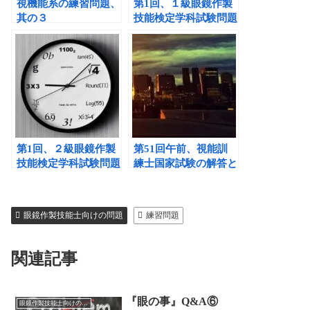
視機能系の練習問題、
第1回、１級眼鏡作製
其の３
技能検定学科試験問題
と解説②
第1回、２級眼鏡作製
第51回午前、視能訓
技能検定学科試験問題
練士国家試験の解答と
と解説②
解説①
眼鏡作製技能士向けの問題
練習問題
関連記事
『眼の事』Q&A⑥
眼鏡作製技能士向けの問題