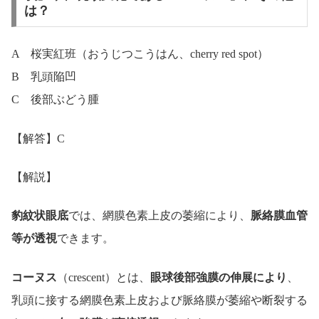
は？
A 桜実紅班（おうじつこうはん、cherry red spot）
B 乳頭陥凹
C 後部ぶどう腫
【解答】C
【解説】
豹紋状眼底
では、網膜色素上皮の萎縮により、
脈絡膜血管
等が透視
できます。
コーヌス
（crescent）とは、
眼球後部強膜の伸展により
、
乳頭に接する網膜色素上皮および脈絡膜が萎縮や断裂する