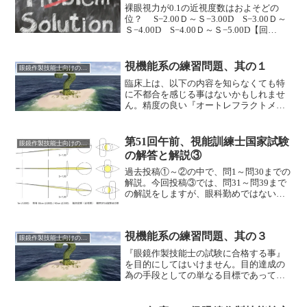
裸眼視力が0.1の近視度数はおよそどの
位？ S−2.00Ｄ～Ｓ−3.00D S−3.00Ｄ～
Ｓ−4.00D S−4.00Ｄ～Ｓ−5.00D【回
答】 １【解説】 回答２は0.08位、回
答３は0.06位となります。雲霧法の場合
に、視力を0.1位から徐々に視力を出して
視機能系の練習問題、其の１
眼鏡作製技能士向けの問題
いきますが、その際に雲霧度数の目安と
臨床上は、以下の内容を知らなくても特
して、オートレフラクトメーターで測定
に不都合を感じる事はないかもしれませ
した等価球面度数にS+2.50D位を付加しま
ん。精度の良い『オートレフラクトメー
す。そうすると、視力が大体0.1になりま
ター』で度数は測れてしまいますし、
す。測定距離5mでの小数視力0.5は、ラン
『仮枠で見え方の確認』もその場ですぐ
ドルト環の太さは何ミリ？ 1mm
に簡単にできてしまいます。ただ、この
1.5mm 3mm【回答】 ３【解説】 回
第51回午前、視能訓練士国家試験
眼鏡作製技能士向けの問題
まま『考えて理解する事なく、そのまま
答１は視力1.5であり、回答２は視力1.0と
の解答と解説③
測定するだけ』で良いのでしょうか。必
なります。室内では...
要ないと思える事も、いざ理解できる
過去投稿①～②の中で、問1～問30までの
と、そこで初めて大切さを知るもので
解説。今回投稿③では、問31～問39まで
す。【問1】角膜と水晶体の屈折力、眼軸
の解説をしますが、眼科勤めではない眼
長、回旋点は？Gullstrand（グルストラン
鏡士にとっては接する機会があまり無い
ド）氏の要式眼に従った眼球の光学的数
内容でした。ですが、これから視能訓練
値は以下の通りです。角膜の屈折力・・
士さんと連携していく為には必要な内容
視機能系の練習問題、其の３
43.05D（垂直方向43.8D、水平方向
だと考えます。転職するにしても必要で
眼鏡作製技能士向けの問題
43.2D）水晶体の屈折力・・19.11D（最...
すね。数年に一度、『新店を出すから、
『眼鏡作製技能士の試験に合格する事』
優秀な人材を探してて・・店長として働
を目的にしてはいけません。目的達成の
いてくれませんか』という打診がきま
為の手段としての単なる目標であって欲
す。先月も友人からそんな連絡を受けま
しいと考えます。試験合格したその後、
した。給料と職場次第であるのが正直な
実際に現場で活かす事ができ、自ら考え
所なのですが、現状に不満は無いです