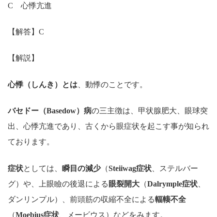
C 心悸亢進
【解答】C
【解説】
心悸（しんき）とは
、動悸のことです。
バセドー（Basedow）病
の三主徴は、甲状腺肥大、眼球突
出、心悸亢進であり、古くから眼症状を起こす事が知られ
ております。
症状
としては、
瞬目の減少
（
Steiiwag症状
、ステルバー
グ）や、上眼瞼の後退による
眼裂開大
（
Dalrymple症状
、
ダンリンプル）、前頭筋の収縮不全による
輻輳不全
（
Moebius症状
、メービウス）などをみます。