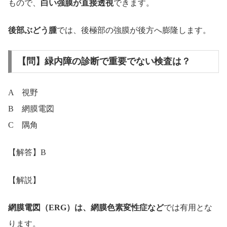
もので、
白い強膜が直接透視
できます。
後部ぶどう腫
では、後極部の強膜が後方へ膨隆します。
【問】緑内障の診断で重要でない検査は？
A 視野
B 網膜電図
C 隅角
【解答】B
【解説】
網膜電図（ERG）は、網膜色素変性症など
では有用とな
ります。