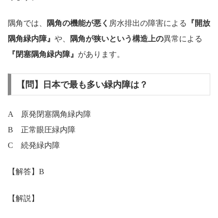
隅角では、
隅角の機能が悪く
房水排出の障害による
『開放
隅角緑内障』
や、
隅角が狭いという構造上の
異常による
『閉塞隅角緑内障』
があります。
【問】日本で最も多い緑内障は？
A 原発閉塞隅角緑内障
B 正常眼圧緑内障
C 続発緑内障
【解答】B
【解説】