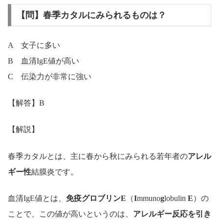
【問】春季カタルにみられるものは？
A 女子に多い
B 血清IgE値が高い
C 伝染力が非常に強い
【解答】B
【解説】
春季カタルとは、主に春から秋にみられる若年者の
アレル
ギー性
結膜炎です。
血清IgE値とは、
免疫グロブリンE
（
I
mmuno
g
lobulin
E
）の
ことで、この値が高いというのは、
アレルギー反応を引き