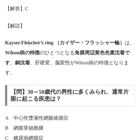
【解答】C
【解説】
Kayser-Fleischer’s ring （カイザー・フラッシャー輪）
は、
Wilson病の特徴
のひとつとなる
角膜周辺黄色色素沈着で
す
。
銅沈着
、肝硬変、脳変性がWilson病の特徴となりま
す。
【問】30～50歳代の男性に多くみられ、通常片
眼に起こる疾患は？
A 中心性漿液性網脈絡膜症
B 網膜芽細胞腫
C 糖尿病網膜症