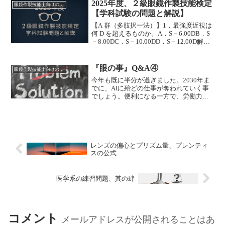
実行し、新しい情報を常に求め、能動的
2025年度、２級眼鏡作製技能検定
し、横浜や千葉、仙台だったり・・と、
眼鏡作製技能士向けの問題
に成長し続ける事が大切だと考えます。
【学科試験の問題と解説】
自宅から遠かったり、引っ越しするのが
屈折状態の種類と特徴【問1】調節状態に
面倒で惰性で毎回お断りさせて頂いてお
よる屈折の分類で、調節休止状態を静的
【A 群（多肢択一法）】1．最強度近視は
りますが・・しかし、...
屈折といいますが、調節が働いている屈
何 D を超えるものか。A．S－6.00DB．S
折は何といいますか？動的屈折【解説】
－8.00DC．S－10.00DD．S－12.00D解
眼球内に入射する光線は、主に角膜（等
答・・C【解説】屈折度数による程度分類
質角膜面の屈折力43.08D）と水晶体（非
は、以下の通りです。 弱度・・±3.00D
調節時19.11D、最大調節時33.06D）で屈
以下 中等度・・±3.00D 超～±6.00Ｄ以
『眼の事』Q&A④
眼鏡作製技能士向けの問題
折し、網膜の視細胞上に結像されます。
下 強度・・±6.00D 超～±10.00D 以下
今年も既に半分が過ぎました。2030年ま
その眼の機能を『屈折』といいます。屈
最強度・・±10.00D 超～±15.00D 以下 極
でに、AIに殆どの仕事が奪われていく事
折状...
度・・±15.00D 超但し、書籍により（日
でしょう。便利になる一方で、労働力と
本眼鏡学会では、弱度+3.00 未満、中等度
してあなたが必要なくなる時代がいずれ
+5.00 未満、強度+10.00 未満、最強度
は訪れることでしょう。労働人口の減少
+10.00 以上）、（日本学術振興会では、
に伴い、仕事の多様性が求められており
弱度+2.00 以下、中等度+5.00 ま...
ます。経済産業省は『ダイバーシティー
経営』を推進しています。ダイバーシテ
ィ経営の定義（経済産業省）多様な人材
レンズの偏心とプリズム量、プレンティ
を活かし、その能力が最大限発揮できる
スの公式
機会を提供することで、イノベーション
を生み出し、価値創造につなげている経
営行動を起こすかどうかなどの『取捨選
医学系の練習問題、其の肆
択』をするのは自分自身です。居心地が
良い今の現状から抜け出し、変えられる
のは自分だけです。『交通事故を恐れて
外に出ないような事...
コメント
メールアドレスが公開されることはあ