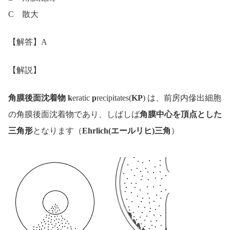
C 散大
【解答】A
【解説】
角膜後面沈着物
k
eratic
p
recipitates(
KP
) は、前房内傪出細胞
の角膜後面沈着物であり、しばしば
角膜中心を頂点とした
三角形
となります（
Ehrlich(エールリヒ)三角
）