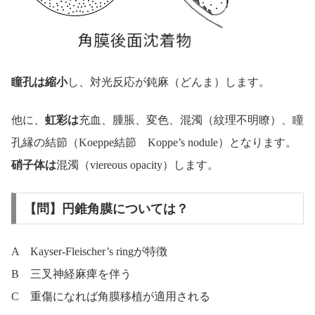
瞳孔は縮小
し、対光反応が鈍麻（どんま）します。
他に、
虹彩は
充血、腫脹、変色、混濁（紋理不明瞭）、瞳
孔縁の結節（Koeppe結節 Koppe’s nodule）となります。
硝子体は
混濁（viereous opacity）します。
【問】円錐角膜については？
A Kayser-Fleischer’s ringが特徴
B 三叉神経麻痺を伴う
C 重傷になれば角膜移植が適用される