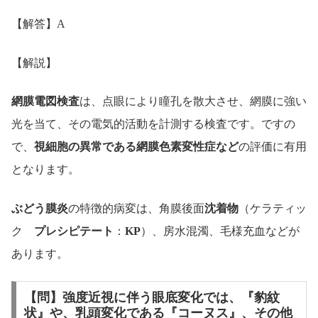
【解答】A
【解説】
網膜電図検査
は、点眼により瞳孔を散大させ、網膜に強い
光を当て、その電気的活動を計測する検査です。ですの
で、
視細胞の異常である網膜色素変性症など
の評価に有用
となります。
ぶどう膜炎
の特徴的病変は、角膜後面
沈着物
（ケラティッ
ク
プレシピテート
：
KP
）、房水混濁、毛様充血などが
あります。
【問】強度近視に伴う眼底変化では、『豹紋
状』や、乳頭変化である『コーヌス』、その他