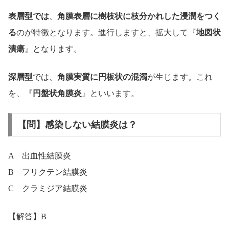
表層型では
、
角膜表層に樹枝状に枝分かれした浸潤をつく
る
のが特徴となります。進行しますと、拡大して『
地図状
潰瘍
』となります。
深層型
では、
角膜実質に円板状の混濁
が生じます。これ
を、『
円盤状角膜炎
』といいます。
【問】感染しない結膜炎は？
A 出血性結膜炎
B フリクテン結膜炎
C クラミジア結膜炎
【解答】B