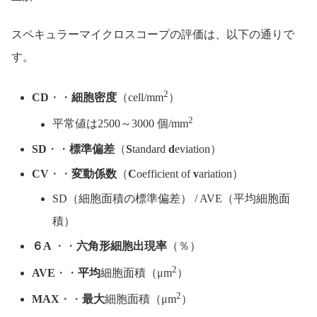
スペキュラーマイクロスコープの評価は、以下の通りで
す。
2
CD
・・
細胞密度
（cell/mm
）
2
平常値は2500～3000 個/mm
SD
・・
標準偏差
（
S
tandard
d
eviation）
CV
・・
変動係数
（
C
oefficient of
v
ariation）
SD（細胞面積の標準偏差） / AVE（平均細胞面
積）
６A
・・
六角形細胞出現率
（％）
2
AVE
・・
平均
細胞面積（μm
）
2
MAX
・・
最大
細胞面積（μm
）