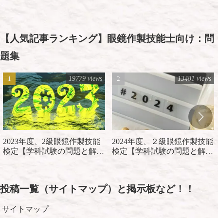
【人気記事ランキング】眼鏡作製技能士向け：問
題集
19779 views
13481 views
2023年度、2級眼鏡作製技能
2024年度、２級眼鏡作製技能
検定【学科試験の問題と解
検定【学科試験の問題と解
説】
説】
投稿一覧（サイトマップ）と掲示板など！！
サイトマップ