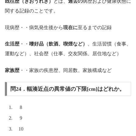
既往歴（きおうれき）
とは、
過去の
病歴および健康状態に
関する記録のことです。
現病歴・・病気発生後から
現在に
至るまでの記録
生活歴
・・
嗜好品（飲酒、喫煙など）
、生活習慣（食事、
運動など）、社会歴（仕事、交友関係、居住地など）
家族歴
・・家族の疾患歴、同居数、家族構成など
問24．輻湊近点の異常値の下限[cm]はどれか。
8
9
10