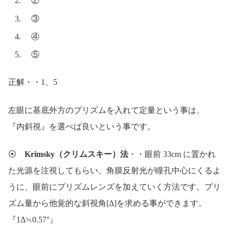
②
③
④
⑤
正解・・1、5
左眼に基底外方のプリズムを入れて定量という事は、
『内斜視』を選べば良いという事です。
⦿
Krimsky（クリムスキー）法
・・眼前 33cm に置かれ
た光源を注視してもらい、角膜反射光が瞳孔中心にくるよ
うに、眼前にプリズムレンズを加えていく方法です。プリ
ズム量から他覚的な斜視角[Δ]を求める事ができます。
『1Δ≒0.57°』