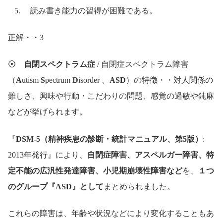
読み書き能力の習得が困難である。
正解・・3
⦿
自閉スペクトラム症
/ 自閉症スペクトラム障害
（
A
utism
S
pectrum
D
isorder 、
ASD
）の特徴・・対人関係の
難しさ、興味や行動・こだわりの問題、感覚の過敏や鈍麻
などが挙げられます。
『
DSM-5（精神疾患の診断・統計マニュアル、第5版）
:
2013年発行』により、
自閉症障害、アスペルガー障害、特
定不能の広汎性発達障害、小児期崩壊性障害など
を、
１つ
のグループ『ASD』として
まとめられました。
これらの障害は、年齢や状況などにより変化することもあ