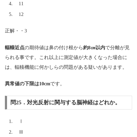
11
12
正解・・3
輻輳近点
の期待値は鼻の付け根から
約8㎝以内
で分離が見
られる事です。これ以上に測定値が大きくなった場合に
は、輻輳機能に何かしらの問題がある疑いがあります。
異常値の下限は10cm
です。
問25．対光反射に関与する脳神経はどれか。
Ⅰ
Ⅲ