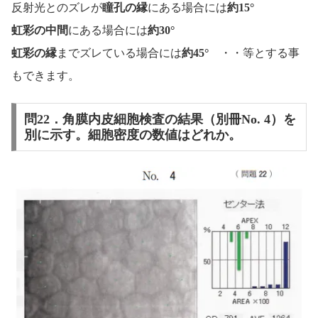
反射光とのズレが
瞳孔の縁
にある場合には
約15°
虹彩の中間
にある場合には
約30°
虹彩の縁
までズレている場合には
約45°
・・等とする事
もできます。
問22．角膜内皮細胞検査の結果（別冊No. 4）を
別に示す。細胞密度の数値はどれか。