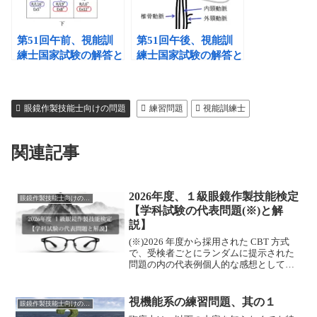
第51回午前、視能訓
第51回午後、視能訓
練士国家試験の解答と
練士国家試験の解答と
解説⑥
解説➊
眼鏡作製技能士向けの問題
練習問題
視能訓練士
関連記事
2026年度、１級眼鏡作製技能検定
眼鏡作製技能士向けの問題
【学科試験の代表問題(※)と解
説】
(※)2026 年度から採用された CBT 方式
で、受検者ごとにランダムに提示された
問題の内の代表例個人的な感想として
は、AIで問題作成したかのようなクオリ
ティーの低さでした。1．調節休止状態で
網膜共役点が眼前0.5mの眼で正しいのは
視機能系の練習問題、其の１
眼鏡作製技能士向けの問題
どれか。A．0.50D の近視B．0.50D の遠