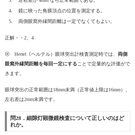
左右差が 4mm なら正常範囲である。
鏡に映った角膜頂点の位置を測定する。
両側眼窩外縁間距離は一定でなくてもよい。
正解・・2、4
⦿ Hertel（ヘルテル）眼球突出計検査測定時では、
両側
眼窩外縁間距離を毎回一定にする
ことで定量的な評価がで
きます。
眼球突出の正常範囲は18mm未満（正常値上限は16mm）、
左右差は2mm未満です。
問28．細隙灯顕微鏡検査について正しいのはど
れか。