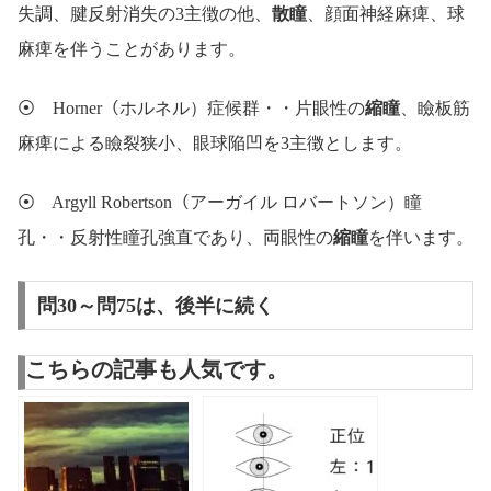
失調、腱反射消失の3主徴の他、
散瞳
、顔面神経麻痺、球
麻痺を伴うことがあります。
⦿ Horner（ホルネル）症候群・・片眼性の
縮瞳
、瞼板筋
麻痺による瞼裂狭小、眼球陥凹を3主徴とします。
⦿ Argyll Robertson（アーガイル ロバートソン）瞳
孔・・反射性瞳孔強直であり、両眼性の
縮瞳
を伴います。
問30～問75は、後半に続く
こちらの記事も人気です。