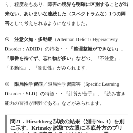
り、程度差もあり、障害の
境界を明確に区別することが出
来ない、あいまいな連続した（スペクトラムな）1つの障
害
として考えられるようになりました。
⦿
注意欠如・多動症
（
A
ttention-
D
eﬁcit /
H
yperactivity
D
isorder：
ADHD
）の特徴・・
『整理整頓ができない』、
『順番を待てず、忘れ物が多い』など
の、『不注意』、
『多動性』、『衝動性』がみられます。
⦿
限局性学習症
／限局性学習障害（
S
pecific
L
earning
D
isorder：
SLD
）の特徴・・『計算が苦手』、『読み書き
能力の習得が困難である』などがみられます。
問21．Hirschberg 試験の結果（別冊No. 3）を別
に示す。Krimsky 試験で左眼に基底外方のプリ