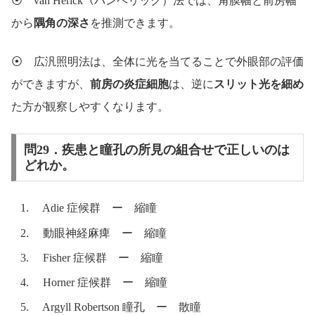
⦿ van Herick（バンヘリック）法では、角膜幅と前房幅
から
隅角の深さ
を推測できます。
⦿ 広汎照明法は、全体に光を当てることで外眼部の評価
ができますが、
前房の炎症細胞
は、逆に
スリット光を細め
た方が観察しやすくなります。
問29．疾患と瞳孔の所見の組合せで正しいのは
どれか。
Adie 症候群 ー 縮瞳
動眼神経麻痺 ー 縮瞳
Fisher 症候群 ー 縮瞳
Horner 症候群 ー 縮瞳
Argyll Robertson 瞳孔 ー 散瞳