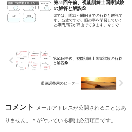
の経路上で、角膜、房水、水晶体、硝子
の度数変換をしますと、S+0.75 C+0.75
第51回午前、視能訓練士国家試験
眼鏡作製技能士向けの問題
体には血管がありません。角膜や水晶体
Ax180°となります。眼の屈折要素は
の解答と解説➄
への栄養補給は、血管からではなく、主
S−0.75 C−0.75 Ax90°です。遠視性複性倒
に房水からのグルコース...
乱視強主経線は横方向ですので『倒乱
➄では、問55～問64までの解答と解説で
視』、等価球面度数 SE=0.75+0.75/2 >0
す。当然ですが、眼の事を学習していく
ですので『遠視性』です。前焦線も後焦
と専門用語が沢山でてきます。今まで知
線も共に、網膜前方にありますので『複
らなかった事がわかるようにもなりま
性』です。よって、遠視性複性倒乱視と
す。いつの間にか、難しいと感じていた
なります。2．眼軸長が同じで、角膜の屈
『専門用語』も当たり前のように感じて
折力が強くなると...
くるという変化が起こります。『変化に
はストレスが付き物』ですが、現場でお
客様に接する時にも自分の変化に気付く
事があります。インフォームドコンセン
第51回午後、視能訓練士国家試験の解答
トが大切という考えである筆者は、眼鏡
と解説➋
の使用方法など以外にも、近年増えてい
るPC作業などに対する姿勢やモニター位
置、画面反射などなど・・『眼鏡マネジ
メント』も一緒にします。その説明をす
眼鏡調整用のヒーター
る時に、専門用語が先ず頭に浮かんでき
ます。伝わらなければ...
コメント
メールアドレスが公開されることはあ
りません。＊が付いている欄は必須項目です。