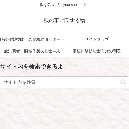
眼を学ぶ Set your soul on fire.
眼の事に関する物
眼鏡作製技能士の資格取得サポート
サイトマップ
一般消費者、眼鏡作製技能士を志す方に向けて
眼鏡作製技能士向けの問題
サイト内を検索できるよ。