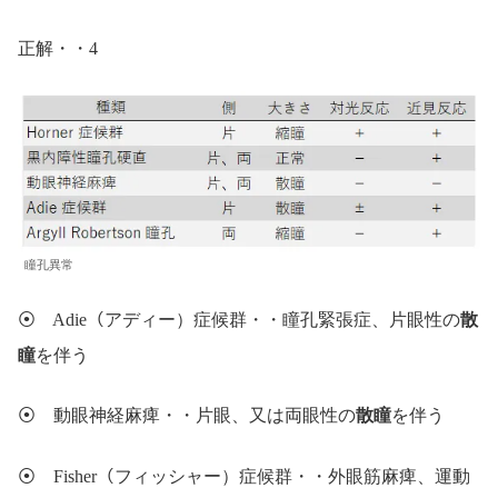
正解・・4
瞳孔異常
⦿ Adie（アディー）症候群・・瞳孔緊張症、片眼性の
散
瞳
を伴う
⦿ 動眼神経麻痺・・片眼、又は両眼性の
散瞳
を伴う
⦿ Fisher（フィッシャー）症候群・・外眼筋麻痺、運動