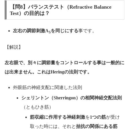
【問8】バランステスト（Refractive Balance
Test）の目的は？
左右の調節刺激A
を同じにする
事です。
S
【解説】
左右眼で、別々に調節量をコントロールする事は一般的に
は出来ません。これはHeringの法則です。
外眼筋の神経支配に関連した法則
シェリントン（Sherringon）の相関神経交配法則
（ともひき筋）
筋収縮に作用する神経刺激
を
1つの筋
が受け
取った時には、それと
拮抗の関係にある筋