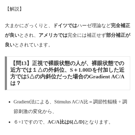
【解説】
大まかにざっくりと、
ドイツでは
ハーゼ理論など
完全補正
が良い
とされ、
アメリカでは
完全には補正せず
部分補正が
良い
とされています。
【問13】正視で裸眼状態の人が、裸眼状態での
近方では１△の外斜位、S＋1.00Dを付加した近
方では5△の内斜位だった場合のGradient AC/A
は？
Gradient法による、Stimulus AC/A比＝調節性輻輳 ÷ 調
節刺激の変化から、
６÷1ですので、
AC/A比は6[△/D]
となります。