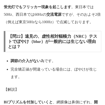
蛍光灯でもフリッカー現象を起こします
。東日本では
50Hz、西日本では60Hzの
交流電源
ですが、そのおよそ2倍
（例えば東京50Hzなら100Hz）で点滅しております。
【問22】遠見の、虚性相対輻輳力（NRC）テス
トでぼやけ（blur）が一般的には生じない理由
とは？
調節の介入がない
為です。
完全矯正値が間違っている場合には、ぼやけが生じ
ます。
【解説】
BIプリズムを付加していくと
、網膜像は鼻側にずれ、
開