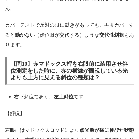
ん。
カバーテストで反対の眼に
動き
があっても、再度カバーす
ると
動かない
（優位眼が交代する）ような
交代性斜視
もあ
ります。
【問10】赤マドックス桿を右眼前に装用させ斜
位測定をした時に、赤の横線が固視している光
よりも上方に見える斜位の種類は？
右下斜位であり、
左上斜位
です。
【解説】
右眼
にはマドックスロッドにより
点光源が横に伸びた状態