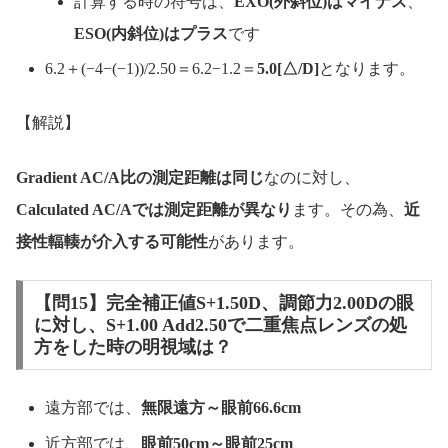
計算する時の符号は、
EXO(外斜位)はマイナス
、
ESO(内斜位)はプラス
です
6.2＋(−4−(−1))/2.50＝6.2−1.2＝
5.0[△/D]
となります。
【解説】
Gradient AC/A比の測定距離は同じ
なのに対し、
Calculated AC/Aでは測定距離が異なり
ます。その為、
近
接性輻輳が介入する可能性
があります。
【問15】完全補正値S+1.50D、調節力2.00Dの眼
に対し、S+1.00 Add2.50で二重焦点レンズの処
方をした時の明視域は？
遠方部では、
無限遠方～眼前66.6cm
近方部では、
眼前50cm～眼前25cm