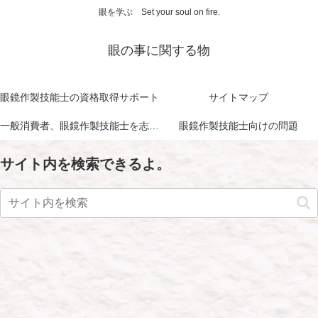
眼を学ぶ Set your soul on fire.
眼の事に関する物
眼鏡作製技能士の資格取得サポート
サイトマップ
一般消費者、眼鏡作製技能士を志す方に向けて
眼鏡作製技能士向けの問題
サイト内を検索できるよ。