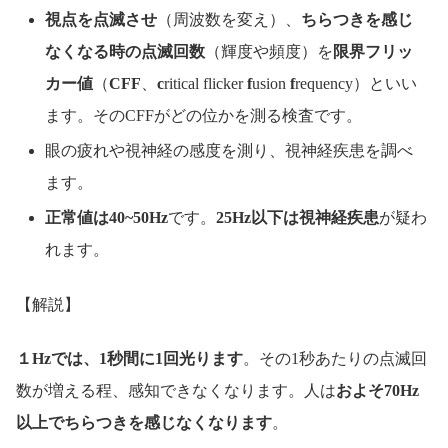
視点を点滅させ
（周波数を変え）、
ちらつきを感じ
なくなる時の点滅回数
（輝度や頻度）を
限界フリッ
カー値
（
CFF
、
c
ritical flicker
f
usion
f
requency）といい
ます。そのCFFがどの位かを測る検査です。
眼の疲れや視神経の感度を測り、視神経疾患を調べ
ます。
正常値は40~50Hz
です。
25Hz以下は視神経疾患
が疑わ
れます。
【解説】
１Hzでは、1秒間に1回光ります
。その1秒あたりの点滅回
数が増える程、感知できなくなります。人は
およそ70Hz
以上でちらつきを感じなくなります
。