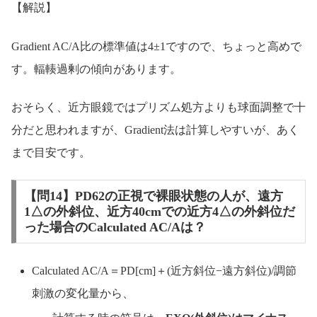
【解説】
Gradient AC/A比の標準値は4±1ですので、ちょっと高めで
す。輻輳過剰の傾向があります。
おそらく、近方眼鏡ではプリズム処方よりも球面調整で十
分だと思われますが、Gradient法は計算しやすいが、あく
まで目安です。
【問14】PD62の正視で裸眼状態の人が、遠方
1△の外斜位、近方40cmでの近方4△の外斜位だ
った場合のCalculated AC/Aは？
Calculated AC/A＝PD[cm]＋(近方斜位−遠方斜位)/調節
刺激の変化量から、