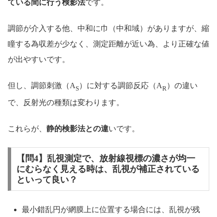
ている間に行う検影法
です。
調節が介入する他、中和に巾（中和域）がありますが、縮
瞳する為収差が少なく、測定距離が近い為、より正確な値
が出やすいです。
但し、調節刺激（A
）に対する調節反応（A
）の違い
S
R
で、反射光の種類は変わります。
これらが、
静的検影法との違
いです。
【問4】乱視測定で、放射線視標の濃さが均一
にむらなく見える時は、乱視が補正されている
といって良い？
最小錯乱円が網膜上に位置する場合には、乱視が残