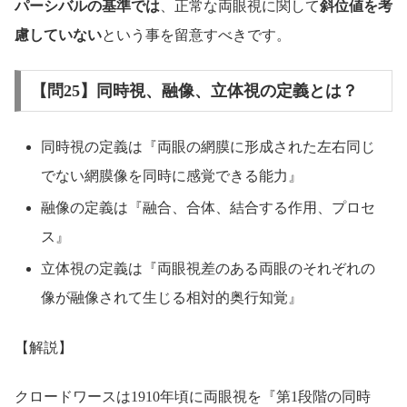
パーシバルの基準では
、正常な両眼視に関して
斜位値を考
慮していない
という事を留意すべきです。
【問25】同時視、融像、立体視の定義とは？
同時視の定義は『両眼の網膜に形成された左右同じ
でない網膜像を同時に感覚できる能力』
融像の定義は『融合、合体、結合する作用、プロセ
ス』
立体視の定義は『両眼視差のある両眼のそれぞれの
像が融像されて生じる相対的奥行知覚』
【解説】
クロードワースは1910年頃に両眼視を『第1段階の同時