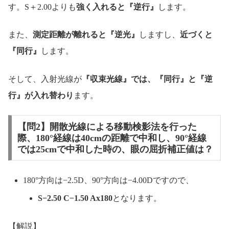
す。S＋2.00よりも
強く入れると『逆行』
します。
また、
測定距離が離れると『逆光』
しますし、
近づくと
『同行』
します。
そして、入射光線が
『収束光線』では、『同行』と『逆
行』が入れ替わり
ます。
【問2】開散光線による移動検影法を行った
際、180°経線は40cmの距離で中和し、90°経線
では25cmで中和した時の、眼の屈折補正値は？
180°方向は−2.5D、90°方向は−4.00Dですので、
S−2.50 C−1.50 Ax180
となります。
【解説】