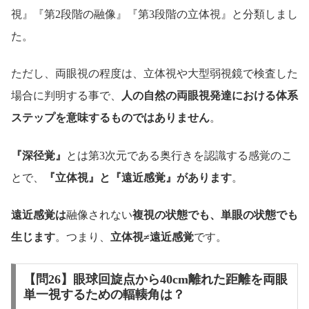
視』『第2段階の融像』『第3段階の立体視』と分類しまし
た。
ただし、両眼視の程度は、立体視や大型弱視鏡で検査した
場合に判明する事で、
人の自然の両眼視発達における体系
ステップを意味するものではありません
。
『深径覚』
とは第3次元である奥行きを認識する感覚のこ
とで、
『立体視』と『遠近感覚』があります
。
遠近感覚は
融像されない
複視の状態でも、単眼の状態でも
生じます
。つまり、
立体視≠遠近感覚
です。
【問26】眼球回旋点から40cm離れた距離を両眼
単一視するための輻輳角は？