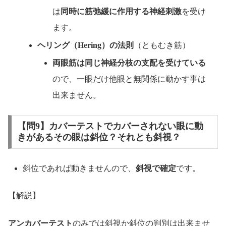
は
同時に筋弛緩に作用する神経刺激
を受け
ます。
ヘリング（Hering）の法則
（ともむき筋）
両眼筋は同じ神経分枝の支配を受けている
ので、一眼だけ他眼と無関係に動かす事は
出来ません。
【問9】カバーテストでカバーされない眼に動
きがあるその眼は斜位？それとも斜視？
斜位であれば動きませんので、
斜視で確定
です。
【解説】
アンカバーテスト
のみでは斜視か斜位の判別は出来ませ