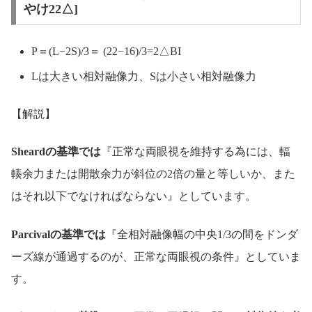
やけ22△]
P＝(L−2S)/3＝ (22−16)/3=2△BI
Lは大きい相対融像力、Sは小さい相対融像力
【解説】
Sheardの基準では
『正常な両眼視を維持する為には、輻
輳余力または開散余力が斜位の2倍の量と等しいか、また
はそれ以下でなければならない』としています。
Parcivalの基準では
『全相対融像幅の中央1/3の間をドンダ
ーズ線が通過するのが、正常な両眼視の条件』としていま
す。