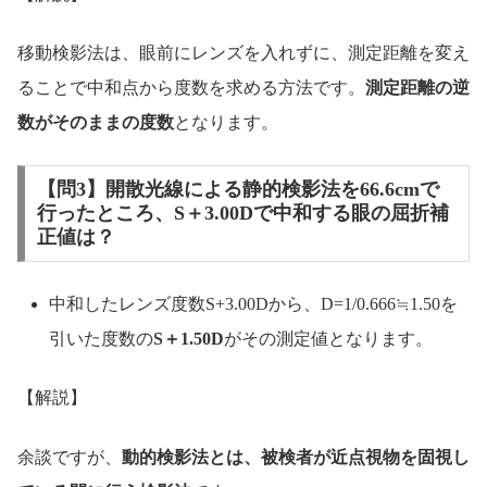
移動検影法は、眼前にレンズを入れずに、測定距離を変え
ることで中和点から度数を求める方法です。
測定距離の逆
数がそのままの度数
となります。
【問3】開散光線による静的検影法を66.6cmで
行ったところ、S＋3.00Dで中和する眼の屈折補
正値は？
中和したレンズ度数S+3.00Dから、D=1/0.666≒1.50を
引いた度数の
S＋1.50D
がその測定値となります。
【解説】
余談ですが、
動的検影法とは、被検者が近点視物を固視し