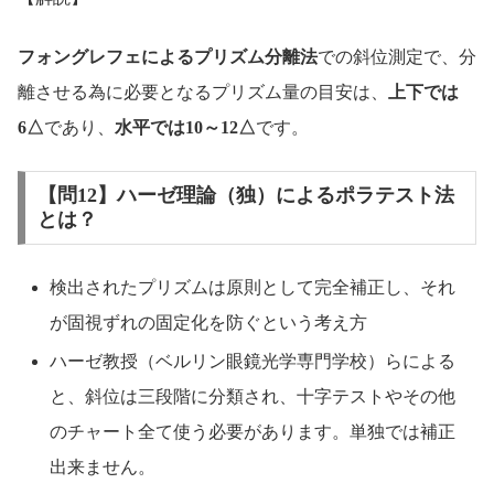
フォングレフェによるプリズム分離法
での斜位測定で、分
離させる為に必要となるプリズム量の目安は、
上下では
6△
であり、
水平では10～12△
です。
【問12】ハーゼ理論（独）によるポラテスト法
とは？
検出されたプリズムは原則として完全補正し、それ
が固視ずれの固定化を防ぐという考え方
ハーゼ教授（ベルリン眼鏡光学専門学校）らによる
と、斜位は三段階に分類され、十字テストやその他
のチャート全て使う必要があります。単独では補正
出来ません。