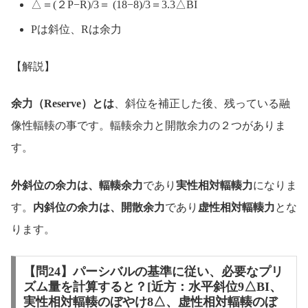
△＝(２P−R)/3＝ (18−8)/3＝3.3△BI
Pは斜位、Rは余力
【解説】
余力（Reserve）とは
、斜位を補正した後、残っている融
像性輻輳の事です。輻輳余力と開散余力の２つがありま
す。
外斜位の余力は、輻輳余力
であり
実性相対輻輳力
になりま
す。
内斜位の余力は、開散余力
であり
虚性相対輻輳力
とな
ります。
【問24】パーシバルの基準に従い、必要なプリ
ズム量を計算すると？[近方：水平斜位9△BI、
実性相対輻輳のぼやけ8△、虚性相対輻輳のぼ