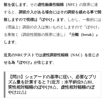
散を促します
。その
虚性融像性輻輳（NFC）
の限界に達
すると、
調節介入がある場合にはその調節を緩める事で開
散しますので視標は『ぼやけ』ます
。しかし、一般的には
（理論上）調節の介入は無いものとしますので『ぼやけ』
る事無く（調節性開散の限界に達し）
『分離（break）』
します
。
近見のNRCテストでは虚性調節性輻輳（NAC）を生じさ
せる為『ぼやけ』が生じます
。
【問23】シェアードの基準に従い、必要なプリ
ズム量を計算すると？[近方：水平斜位9△BI、
実性相対輻輳のぼやけ8△、虚性相対輻輳のぼ
やけ22△]