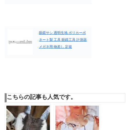
眼鏡サシ 透明生地 ポリカーボ
ネート製 工具 眼鏡工具 計測器
メガネ用 物差し 定規
こちらの記事も人気です。