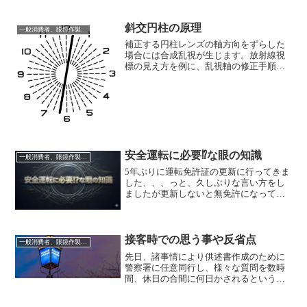
数年ぶりに会えました。昔は長髪パーマ
だった為、気付けなくてごめんなさい。
まさか、ブースで営業しているなんて思
斜交円柱の原理
一般消費者、眼鏡作製技能士を志す方に向けて
いませんでした。毎年『声を掛けよう』
補正する円柱レンズの軸方向をずらした
としてくれてたなんて・・ありがとう。
場合には合成乱視が生じます。放射線視
爽やかイケメンぶりは相変わらずでし
標の見え方を例に、乱視軸の修正手順を
た。眼鏡学校時代のパンフが更新され
以下に示します。例えば、『S−0.50
ず、何年も僕の写真がずっと使用されて
C−1.00 Ax10°』で完全補正される眼につ
いたのが遂に新しく撮り直...
いて先ずは、未補正のままで放射線視標
を見た時は以下のように見えます。未補
正、S−0.50 C−1.00 Ax10°乱視軸の測定に
誤りが無い場合① 『C−1.00 Ax10°』を
装用させた場合には、濃く見える方向の
線は無くなります。未補正、
安全運転に必要⁉な眼の知識
一般消費者、眼鏡作製技能士を志す方に向けて
S−0.50『C−1.25 Ax10°』を装用させた場
5年ぶりに運転免許証の更新に行ってきま
合には、濃く見える方向の線は±90°方向
した、、、っと、久しぶりな言い方をし
逆転します。よって補正する乱視軸方向
ましたが更新しないと無免許になってし
に誤りが無い、もしくは誤差の範囲内と...
まいますので仕方なく。その際に感じた
ことを、私なりにまとめてみました。普
通自動車で必要な視力普通自動車は片眼
視力で0.3以上、両眼で0.7以上（視野150°
接客時での思う事や反省点
一般消費者、眼鏡作製技能士を志す方に向けて
以上で片眼視力0.7以上）が必要とされま
先日、諸事情により供述書作成のために
す。（大型は片眼0.5以上の両眼0.8以上の
警察署に任意同行し、様々な質問を数時
視力が必要）。ランドルト環で視力測定
間、休日の合間に何日かされるという事
を行い、上下左右の方向を3/5以上で正解
がありました。さらには、別件で、同
しないといけません。私の視力測定の順
日、時間調整をし、他の警察署にも赴
番になり、裸眼で「上、左、下…」と答