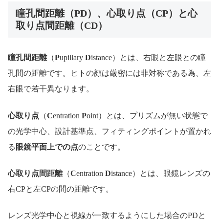
瞳孔間距離（PD）、心取り点（CP）と心
取り点間距離（CD）
瞳孔間距離
（
P
upillary
D
istance）とは、右眼と左眼との瞳
孔間の距離です。ヒトの顔は厳密には非対称である為、左
右眼で若干異なります。
心取り点
（
C
entration
P
oint）とは、プリズムが無い状態で
の光学中心、設計基準点、フィティングポイントが置かれ
る
眼鏡平面上での点
のことです。
心取り点間距離
（
C
entration
D
istance）とは、眼鏡レンズの
右CPと左CPの間の距離です。
レンズ光学中心と視線が一致するようにした場合のPDと