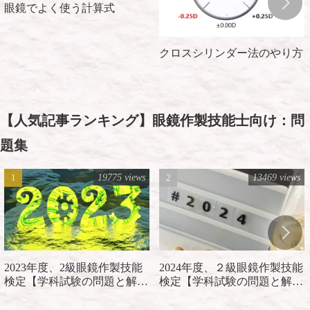
眼鏡でよく使う計算式
クロスシリンダー法のやり方
【人気記事ランキング】眼鏡作製技能士向け：問
題集
19775 views
13469 views
2023年度、2級眼鏡作製技能
2024年度、２級眼鏡作製技能
検定【学科試験の問題と解
検定【学科試験の問題と解
説】
説】