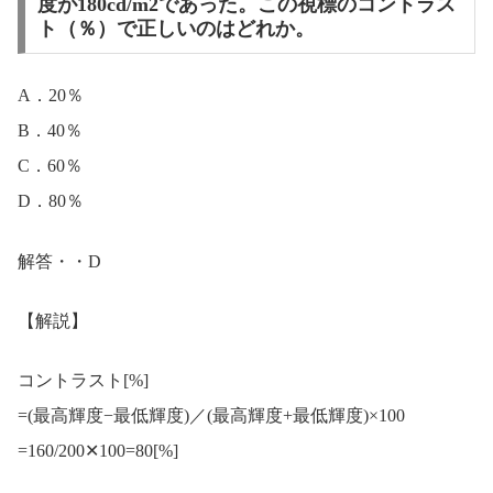
度が180cd/m2であった。この視標のコントラス
ト（％）で正しいのはどれか。
A．20％
B．40％
C．60％
D．80％
解答・・D
【解説】
コントラスト[%]
=(最高輝度−最低輝度)／(最高輝度+最低輝度)×100
=160/200✕100=80[%]