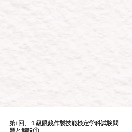
第1回、１級眼鏡作製技能検定学科試験問
題と解説①