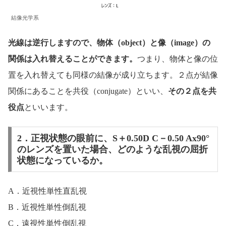
結像光学系
光線は逆行しますので、物体（object）と像（image）の
関係は入れ替えることができます。
つまり、物体と像の位
置を入れ替えても同様の結像が成り立ちます。２点が結像
関係にあることを共役（conjugate）といい、
その２点を共
役点
といいます。
2．正視状態の眼前に、S＋0.50D C－0.50 Ax90°
のレンズを置いた場合、どのような乱視の屈折
状態になっているか。
A．近視性単性直乱視
B．近視性単性倒乱視
C．遠視性単性倒乱視