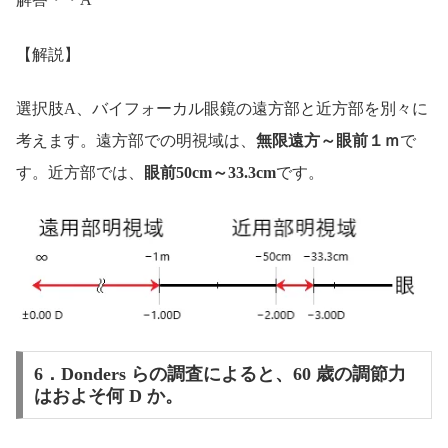
【解説】
選択肢A、バイフォーカル眼鏡の遠方部と近方部を別々に
考えます。遠方部での明視域は、
無限遠方～眼前１ｍ
で
す。近方部では、
眼前50cm～33.3cm
です。
6．Donders らの調査によると、60 歳の調節力
はおよそ何 D か。