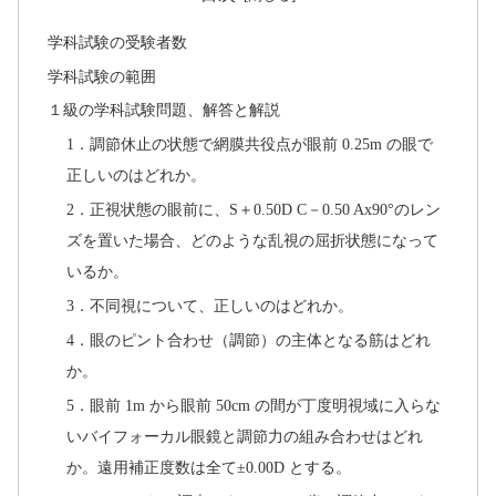
学科試験の受験者数
学科試験の範囲
１級の学科試験問題、解答と解説
1．調節休止の状態で網膜共役点が眼前 0.25m の眼で
正しいのはどれか。
2．正視状態の眼前に、S＋0.50D C－0.50 Ax90°のレン
ズを置いた場合、どのような乱視の屈折状態になって
いるか。
3．不同視について、正しいのはどれか。
4．眼のピント合わせ（調節）の主体となる筋はどれ
か。
5．眼前 1m から眼前 50cm の間が丁度明視域に入らな
いバイフォーカル眼鏡と調節力の組み合わせはどれ
か。遠用補正度数は全て±0.00D とする。