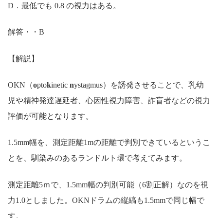
D．最低でも 0.8 の視力はある。
解答・・B
【解説】
OKN（
o
pto
k
inetic
n
ystagmus）を誘発させることで、乳幼
児や精神発達遅延者、心因性視力障害、詐盲者などの視力
評価が可能となります。
1.5mm幅を、測定距離1mの距離で判別できているというこ
とを、馴染みのあるランドルト環で考えてみます。
測定距離5ｍで、1.5mm幅の判別可能（6割正解）なのを視
力1.0としました。OKNドラムの縦縞も1.5mmで同じ幅で
す。