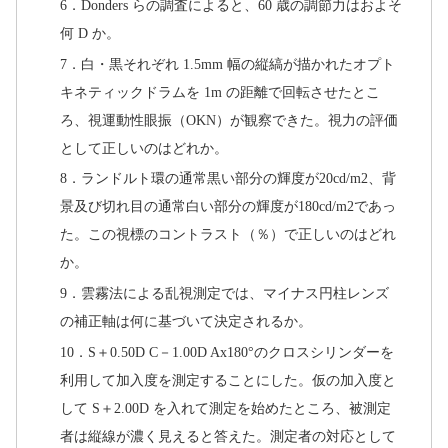
6．Donders らの調査によると、60 歳の調節力はおよそ
何 D か。
7．白・黒それぞれ 1.5mm 幅の縦縞が描かれたオプト
キネティックドラムを 1m の距離で回転させたとこ
ろ、視運動性眼振（OKN）が観察できた。視力の評価
として正しいのはどれか。
8．ランドルト環の通常黒い部分の輝度が20cd/m2、背
景及び切れ目の通常白い部分の輝度が180cd/m2であっ
た。この視標のコントラスト（％）で正しいのはどれ
か。
9．雲霧法による乱視測定では、マイナス円柱レンズ
の補正軸は何に基づいて決定されるか。
10．S＋0.50D C－1.00D Ax180°のクロスシリンダーを
利用して加入度を測定することにした。仮の加入度と
して S＋2.00D を入れて測定を始めたところ、被測定
者は縦線が濃く見えると答えた。測定者の対応として