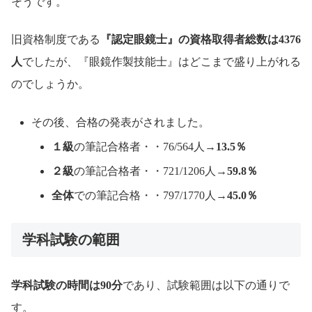
そうです。
旧資格制度である
『認定眼鏡士』の資格取得者総数は4376
人
でしたが、『眼鏡作製技能士』はどこまで盛り上がれる
のでしょうか。
その後、合格の発表がされました。
１級
の筆記合格者・・76/564人→
13.5％
２級
の筆記合格者・・721/1206人→
59.8％
全体
での筆記合格・・797/1770人→
45.0％
学科試験の範囲
学科試験の時間は90分
であり、試験範囲は以下の通りで
す。