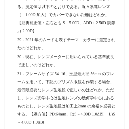
る。測定値は以下のとおりである。近々累進レンズ
（－1.00D 加入）でカバーできない距離はどれか。
【屈折補正値：左右とも S－5.00D、ADD＋2.50D 調節
力 2.00D】
29．2021 年のムードを表すテーマ―カラーに選定され
たのはどれか。
30．現在、レンズメーターに用いられている基準波長
で正しいのはどれか。
31．フレームサイズ 54□16、玉型最大径 56mm のフレ
ームを用いて、下記のプリズム眼鏡を作製する場合、
最低限必要なレンズ生地径で正しいのはどれか。ただ
し、レンズ光学中心は生地レンズの幾何学中心にある
ものとし、レンズ生地径は加工上2mm の余裕を必要と
する。【処方値】PD:64mm、R)S－4.00D 1.0ΔBI L)S
－4.00D 1.0ΔBI