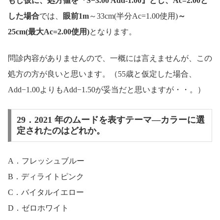
もし仮に、処方値を『S−3.00 Add-1.00』とし、Ac=2.00と
した場合
では、
眼前1m
～33cm(半分Ac=1.00使用)
～
25cm(最大Ac=2.00使用)
となります。
問診内容がありませんので、一概には言えませんが、この
処方の方が良いと思います。（55歳と仮定した場合、
Add−1.00よりもAdd−1.50が妥当だと思いますが・・。）
29．2021 年のムードを表すテーマ―カラーに選
定されたのはどれか。
A．フレッシュブルー
B．ディライトピンク
C．バイタルイエロー
D．ゼロホワイト