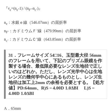
『ν
=(n
-1) / (n
-n
)』
e
e
F’
c’
n
：水銀ｅ線（546.07nm）の屈折率
e
n
：カドミウムＦ’線（479.99nm）の屈折率
F’
n
：カドミウムＣ’線（643.85nm）の屈折率
c’
31．フレームサイズ 54□16、玉型最大径 56mm
のフレームを用いて、下記のプリズム眼鏡を作
製する場合、最低限必要なレンズ生地径で正し
いのはどれか。ただし、レンズ光学中心は生地
レンズの幾何学中心にあるものとし、レンズ生
地径は加工上2mm の余裕を必要とする。【処方
値】PD:64mm、R)S－4.00D 1.0ΔBI L)S－
4.00D 1.0ΔBI
A．65mm