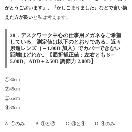
がとうございます』、『かしこまりました』などで言い換
えた方が良い
と私は考えます。
28．デスクワーク中心の仕事用メガネをご希望
している。測定値は以下のとおりである。近々
累進レンズ（－1.00D 加入）でカバーできない
距離はどれか。【屈折補正値：左右とも S－
5.00D、ADD＋2.50D 調節力 2.00D】
①30cm
②45cm
③65cm
④80cm
A. ①のみ B. ①と② C. ③と④ D. ④のみ