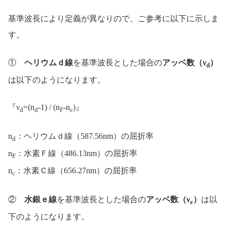
基準波長により定義が異なりので、ご参考に以下に示しま
す。
①
ヘリウムｄ線
を基準波長とした場合の
アッベ数（ν
）
d
は以下のようになります。
『ν
=(n
-1) / (n
-n
)』
d
d
F
c
n
：ヘリウムｄ線（587.56nm）の屈折率
d
n
：水素Ｆ線（486.13nm）の屈折率
F
n
：水素Ｃ線（656.27nm）の屈折率
c
②
水銀ｅ線
を基準波長とした場合の
アッベ数（ν
）
は以
e
下のようになります。