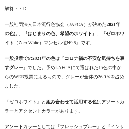
解答・・D
一般社団法人日本流行色協会（JAFCA）が決めた
2021年
の色
は、
『はじまりの色、希望のホワイト』
、『
ゼロホワ
イト
（Zero White）マンセル値N9.5』です。
一般投票での2021年の色
は『
コロナ禍の不安な気持ちを表
すグレー
』でした。予めLAFCAにて選ばれた15色の中か
らのWEB投票によるもので、グレーが全体の26.9％を占め
ました。
『ゼロホワイト』と
組み合わせて活用する色
はアソートカ
ラーとアクセントカラーがあります。
アソートカラー
としては『フレッシュブルー』と『インサ