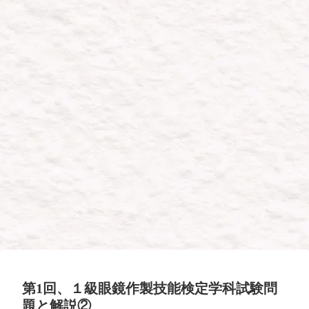
第1回、１級眼鏡作製技能検定学科試験問
題と解説②