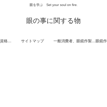
眼を学ぶ Set your soul on fire.
眼の事に関する物
眼鏡作製技能士の資格取得サポート
サイトマップ
一般消費者、眼鏡作製技能士を志す方に向けて