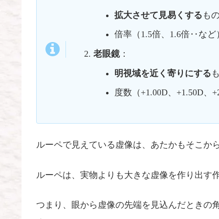
拡大させて見易くする
も
倍率（1.5倍、1.6倍‥
老眼鏡
：
明視域を近く寄りにする
度数（+1.00D、+1.50
ルーペで見えている虚像は、あたかもそこか
ルーペは、実物よりも大きな虚像を作り出す
つまり、眼から虚像の先端を見込んだときの