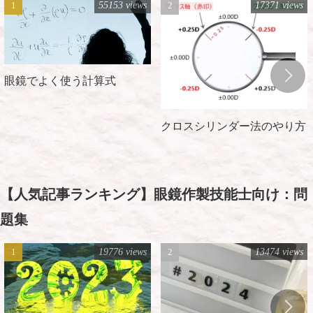
55153 views
17371 views
眼鏡でよく使う計算式
クロスシリンダー法のやり方
【人気記事ランキング】眼鏡作製技能士向け：問
題集
19776 views
13474 views