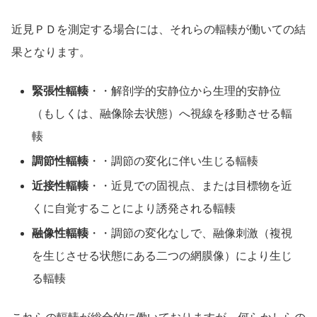
近見ＰＤを測定する場合には、それらの輻輳が働いての結
果となります。
緊張性輻輳
・・解剖学的安静位から生理的安静位
（もしくは、融像除去状態）へ視線を移動させる輻
輳
調節性輻輳
・・調節の変化に伴い生じる輻輳
近接性輻輳
・・近見での固視点、または目標物を近
くに自覚することにより誘発される輻輳
融像性輻輳
・・調節の変化なしで、融像刺激（複視
を生じさせる状態にある二つの網膜像）により生じ
る輻輳